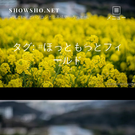
SHOWSHO.NET
写真と動画とパソコンと世界情勢。うっそー。
メニュー
タグ:
#ほっともっとフィ
ールド