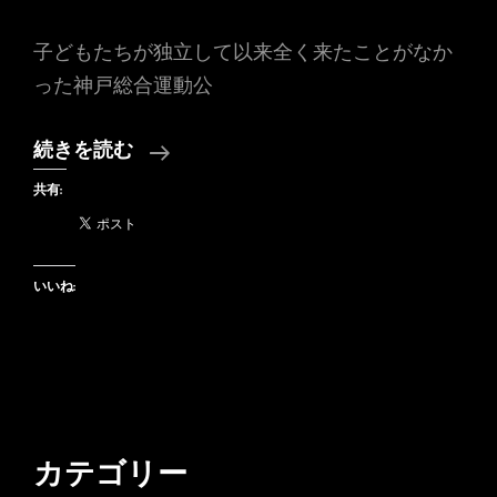
子どもたちが独立して以来全く来たことがなか
った神戸総合運動公
夕
続きを読む
刻
共有:
の
菜
の
いいね:
花
畑
カテゴリー