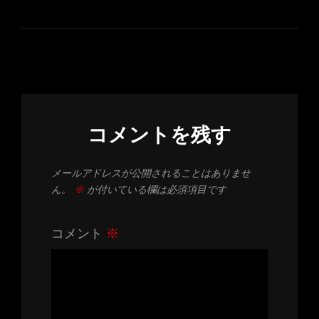
稿
ビ
ゲ
ー
シ
ョ
コメントを残す
ン
メールアドレスが公開されることはありませ
ん。
※
が付いている欄は必須項目です
コメント
※