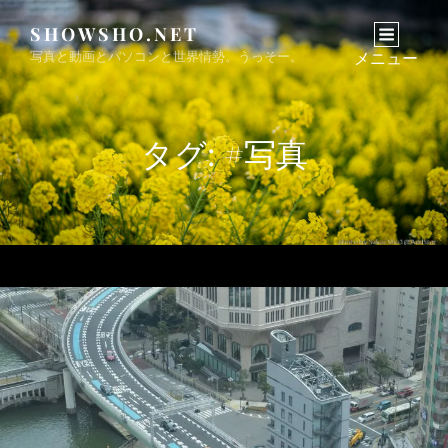
SHOWSHO.NET
写真と動画とパソコンと世界情勢。うっそー。
メニュー
タグ:
#写真