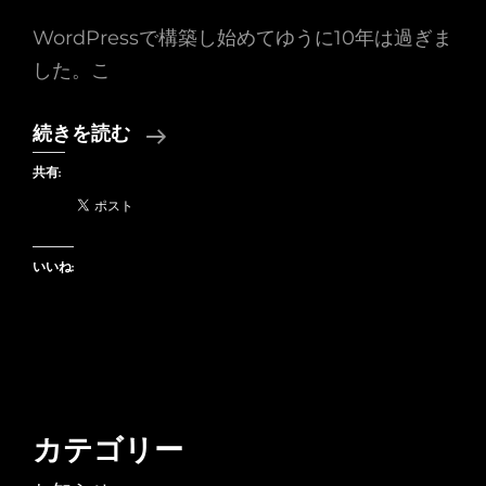
WordPressで構築し始めてゆうに10年は過ぎま
した。こ
何
続きを読む
回
共有:
目
か
は
いいね:
わ
か
り
ま
せ
カテゴリー
ん