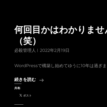
何回目かはわかりませ
（笑）
必殺管理人
2022年2月19日
WordPressで構築し始めてゆうに10年は過ぎ
何
続きを読む
回
共有:
目
か