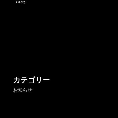
は
いいね:
わ
か
り
ま
せ
ん
が
（笑）
カテゴリー
お知らせ